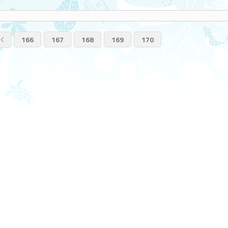
166
167
168
169
170