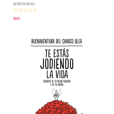
ACIERTA (BOL)
850
8