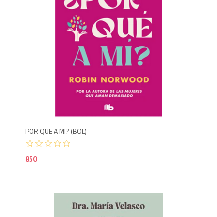
8
POR QUE A MI? (BOL)
850