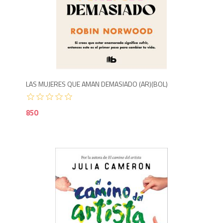
8
LAS MUJERES QUE AMAN DEMASIADO (AR)(BOL)
850