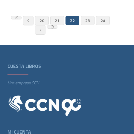
20
21
22
23
24
CUESTA LIBROS
Una empresa CCN
MI CUENTA