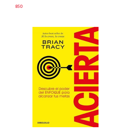
850
8