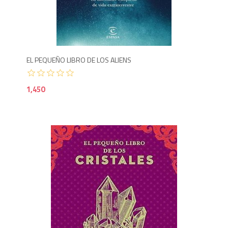
1,4
EL PEQUEÑO LIBRO DE LOS ALIENS
1,450