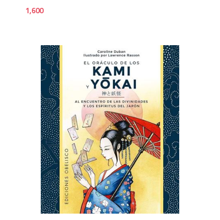
1,600
1,6