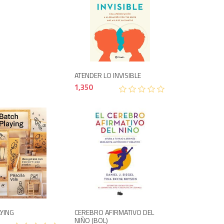
1,350
ATENDER LO INVISIBLE
1,350
1,400
950
AYING
CEREBRO AFIRMATIVO DEL
NIÑO (BOL)