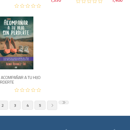
1,350
1,400
1,200
ACOMPAÑAR A TU HIJO
ERDERTE
2
3
4
5