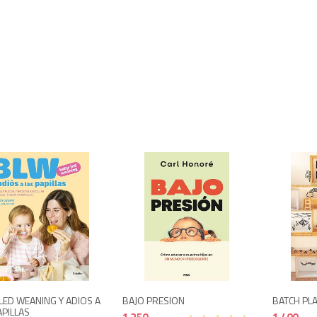
1,650
1,350
LED WEANING Y ADIOS A
BAJO PRESION
BATCH PL
APILLAS