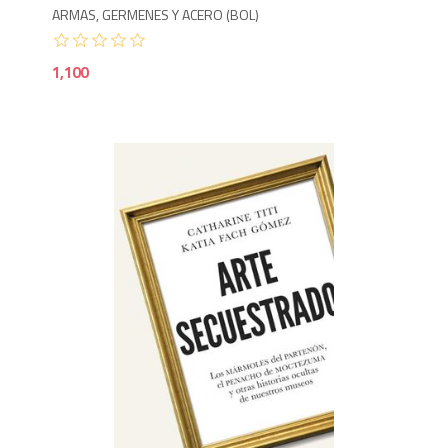
ARMAS, GERMENES Y ACERO (BOL)
1,100
1,6