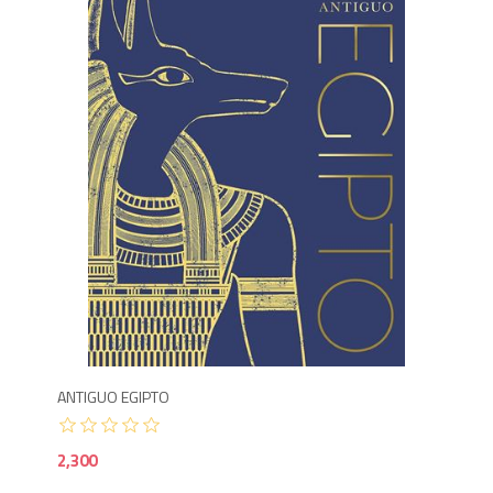
2,3
ANTIGUO EGIPTO
2,300