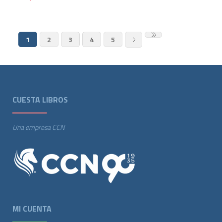
1
2
3
4
5
CUESTA LIBROS
Una empresa CCN
MI CUENTA