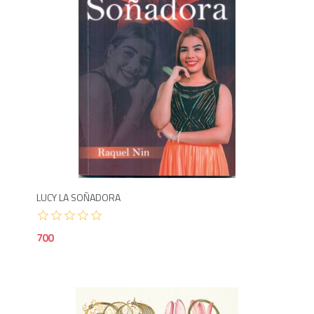
7
LUCY LA SOÑADORA
700