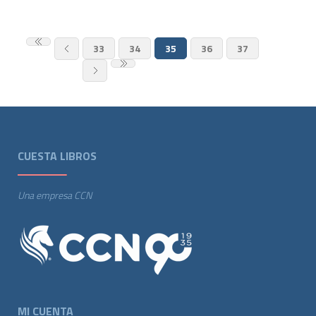
33
34
35
36
37
CUESTA LIBROS
Una empresa CCN
MI CUENTA