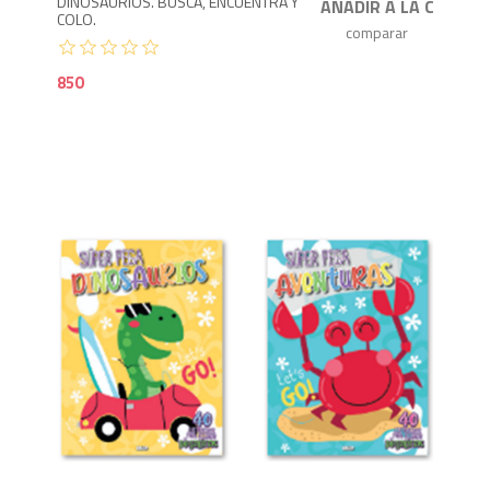
DINOSAURIOS. BUSCA, ENCUENTRA Y
COLO.
850
1