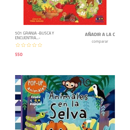
5
501 GRANJA -BUSCA Y
ENCUENTRA...-
550