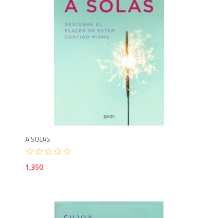
1,3
A SOLAS
1,350