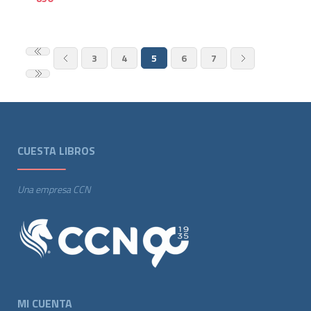
3
4
5
6
7
CUESTA LIBROS
Una empresa CCN
MI CUENTA