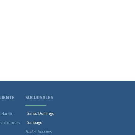
LIENTE
SUCURSALES
Santo Domingo
celación
Santiago
evoluciones
Redes Sociales