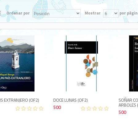
Ordenar por
Mostrar
por págin
500
500
IS EXTRANJERO (OF2)
DOCE LUNAS (OF2)
SOÑAR C
ARBOLES 
500
500