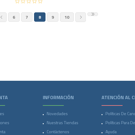
6
7
8
9
10
NTA
INFORMACIÓN
ATENCIÓN AL C
es
Novedades
Políticas De Can
iones
Nuestras Tiendas
Políticas Para D
nta
Contáctenos
Ayuda