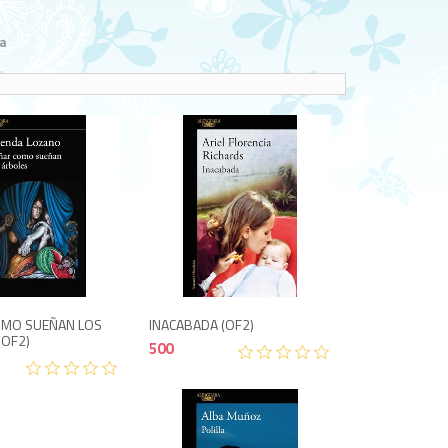
a
500
500
OMO SUEÑAN LOS
INACABADA (OF2)
(OF2)
500