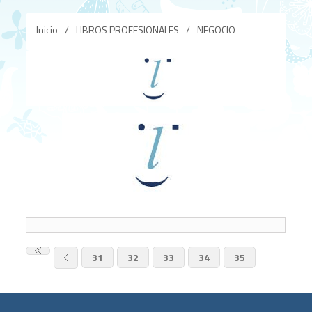
Inicio
/
LIBROS PROFESIONALES
/
NEGOCIO
31
32
33
34
35