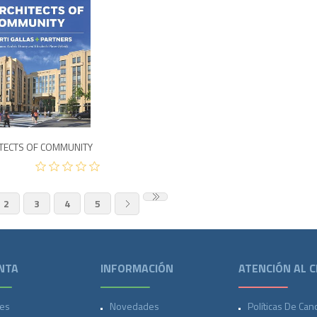
3,995
TECTS OF COMMUNITY
2
3
4
5
NTA
INFORMACIÓN
ATENCIÓN AL C
es
Novedades
Políticas De Can