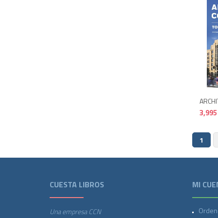
ARCHI
3,995
1
CUESTA LIBROS
MI CUE
Orden
Una empresa CCN