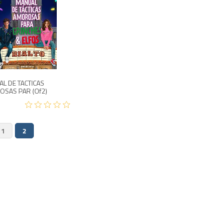
500
L DE TACTICAS
SAS PAR (of2)
1
2