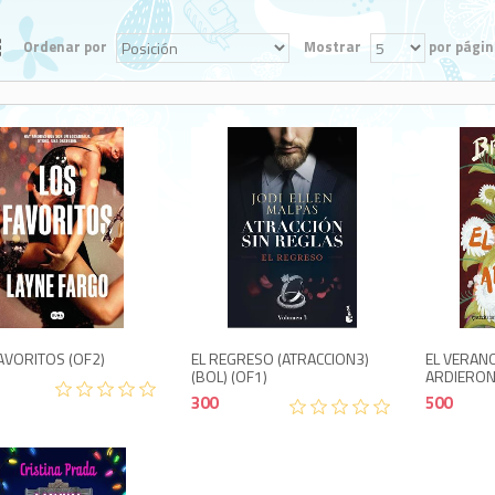
Ordenar por
Mostrar
por págin
500
300
AVORITOS (OF2)
EL REGRESO (ATRACCION3)
EL VERAN
(BOL) (OF1)
ARDIERON
300
500