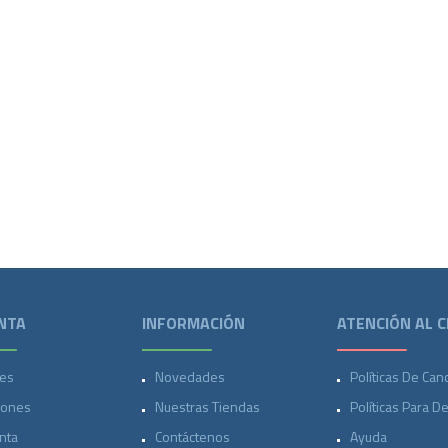
NTA
INFORMACIÓN
ATENCIÓN AL C
es
Novedades
Políticas De Can
iones
Nuestras Tiendas
Políticas Para D
nta
Contáctenos
Ayuda