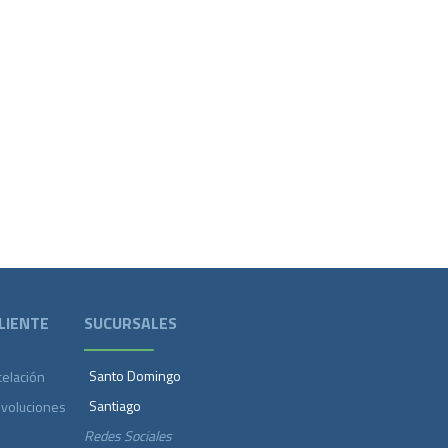
LIENTE
SUCURSALES
Santo Domingo
celación
Santiago
evoluciones
Redes Sociales