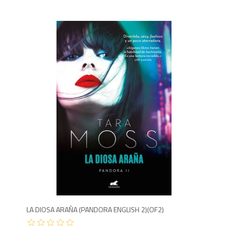
5
LA DIOSA ARAÑA (PANDORA ENGLISH 2)(OF2)