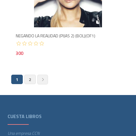
3
NEGANDO LA REALIDAD (PIJAS 2) (BOL)(OF1)
300
1
2
CUESTA LIBROS
Una empresa CCN