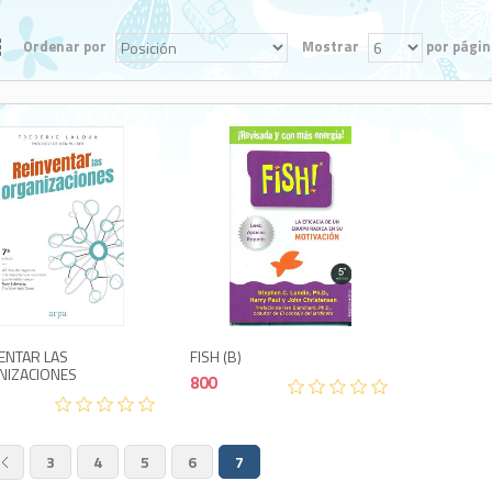
Ordenar por
Mostrar
por págin
1,400
800
ENTAR LAS
FISH (B)
NIZACIONES
800
3
4
5
6
7