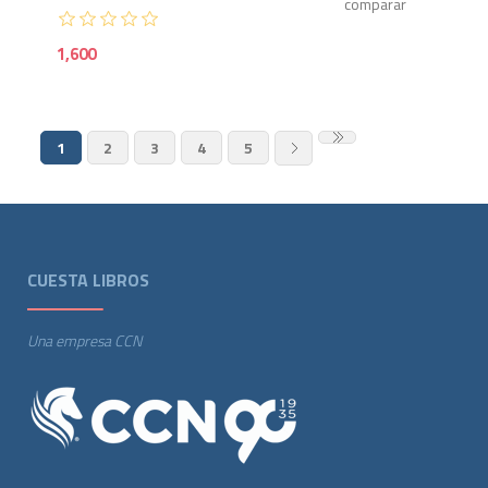
1,600
1
2
3
4
5
CUESTA LIBROS
Una empresa CCN