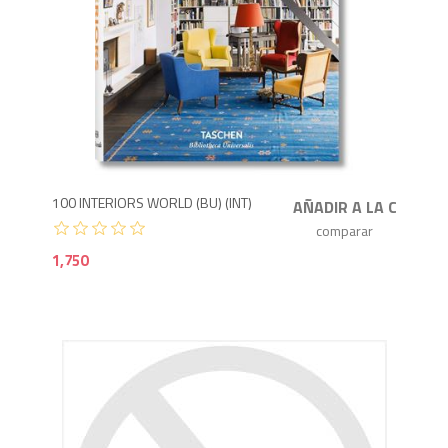
1,7
100 INTERIORS WORLD (BU) (INT)
1,750