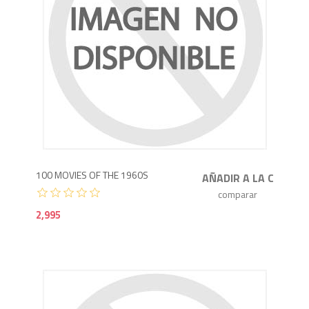
2,9
100 MOVIES OF THE 1960S
2,995