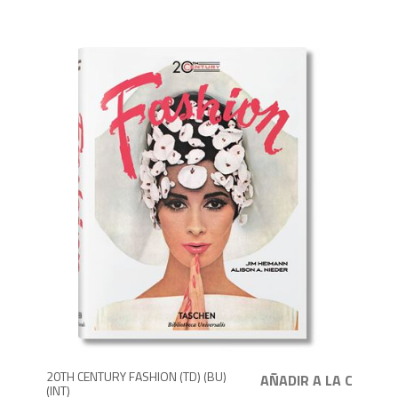
1,6
20TH CENTURY FASHION (TD) (BU)
(INT)