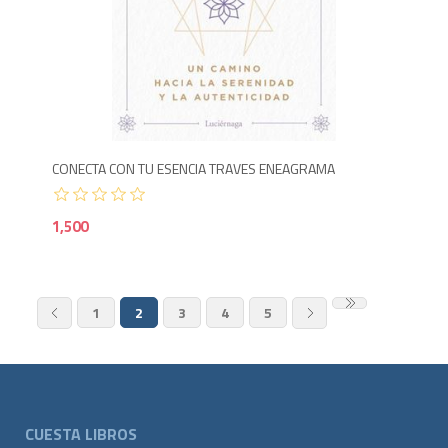
1,5
CONECTA CON TU ESENCIA TRAVES ENEAGRAMA
1,500
1
2
3
4
5
CUESTA LIBROS