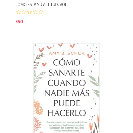
COMO ESTA SU ACTITUD. VOL. I
550
9