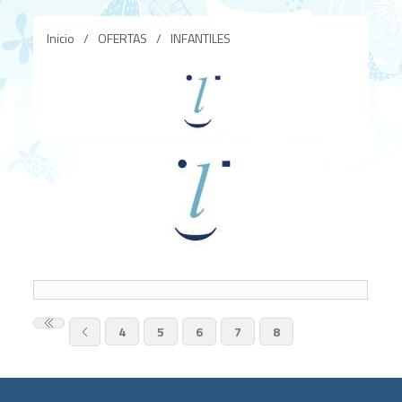
Inicio
/
OFERTAS
/
INFANTILES
4
5
6
7
8