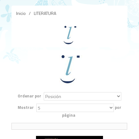
Inicio
/
LITERATURA
Ordenar por
Mostrar
por
página