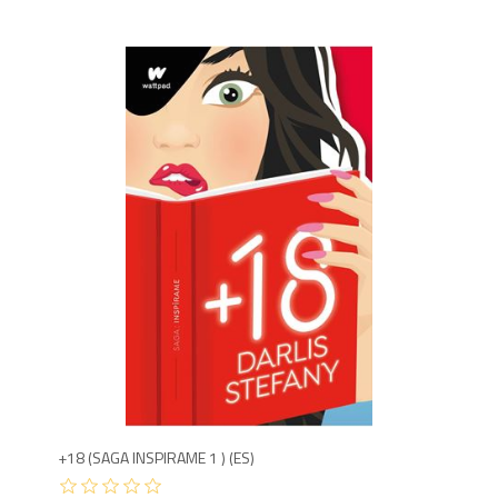
1,3
+18 (SAGA INSPIRAME 1 ) (ES)