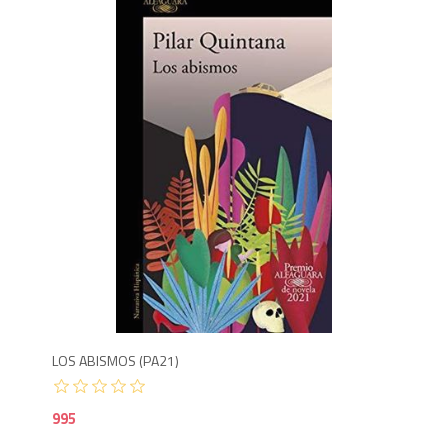
9
LOS ABISMOS (PA21)
995