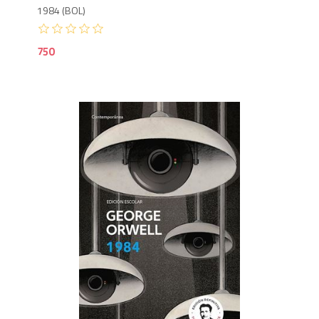
1984 (BOL)
750
9