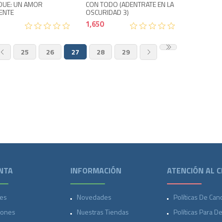
DUE: UN AMOR
CON TODO (ADENTRATE EN LA
ENTE
OSCURIDAD 3)
1,650
25
26
27
28
29
NTA
INFORMACIÓN
ATENCIÓN AL C
es
Novedades
Políticas De Can
iones
Nuestras Tiendas
Políticas Para D