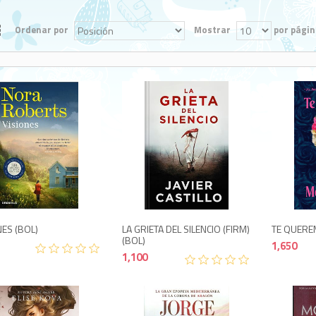
Ordenar por
Mostrar
por págin
1,100
950
NES (BOL)
LA GRIETA DEL SILENCIO (FIRM)
TE QUERE
(BOL)
1,650
1,100