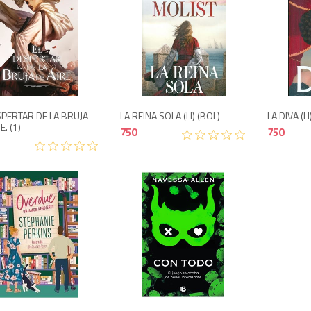
1,350
750
SPERTAR DE LA BRUJA
LA REINA SOLA (LI) (BOL)
LA DIVA (LI
E. (1)
750
750
1,500
1,650