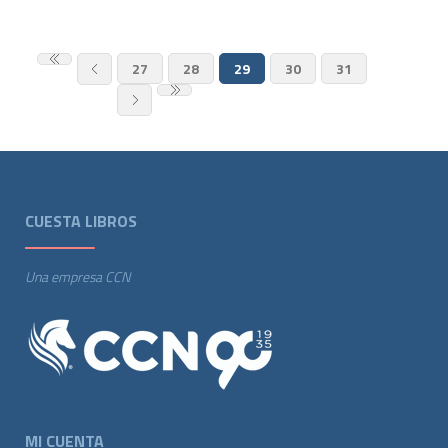
27
28
29
30
31
CUESTA LIBROS
Una empresa CCN
MI CUENTA