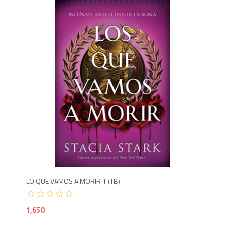
1,6
LO QUE VAMOS A MORIR 1 (TB)
1,650