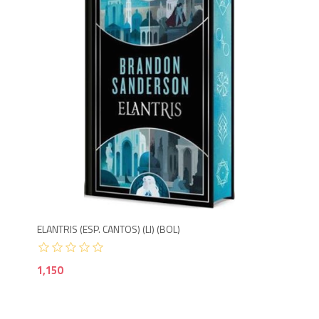
1,1
ELANTRIS (ESP. CANTOS) (LI) (BOL)
1,150