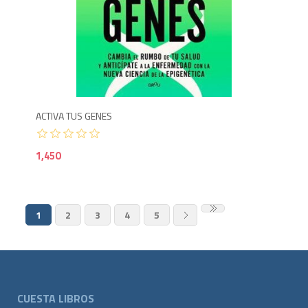
1,4
ACTIVA TUS GENES
1,450
1
2
3
4
5
CUESTA LIBROS