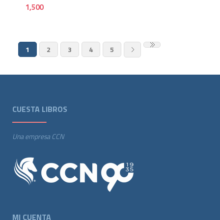
1,500
1
2
3
4
5
CUESTA LIBROS
Una empresa CCN
MI CUENTA