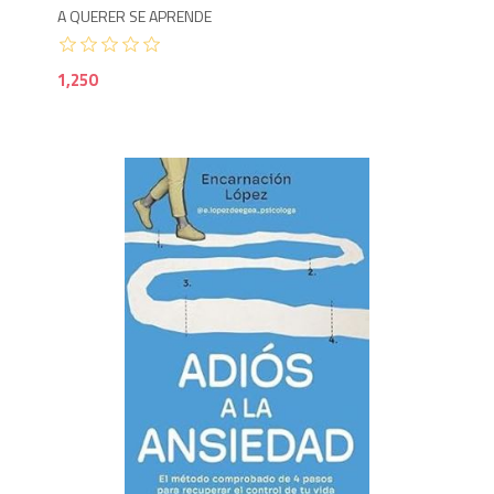
A QUERER SE APRENDE
1,250
1,4