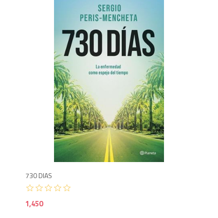
1,4
730 DIAS
1,450