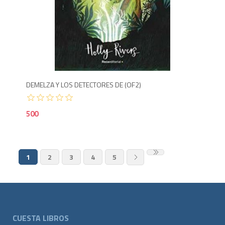
5
DEMELZA Y LOS DETECTORES DE (OF2)
500
1
2
3
4
5
CUESTA LIBROS