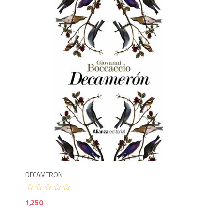
1,2
DECAMERON
1,250