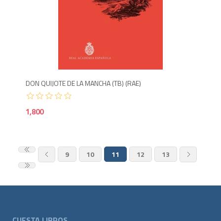
1,8
DON QUIJOTE DE LA MANCHA (TB) (RAE)
1,800
9
10
11
12
13
CUESTA LIBROS