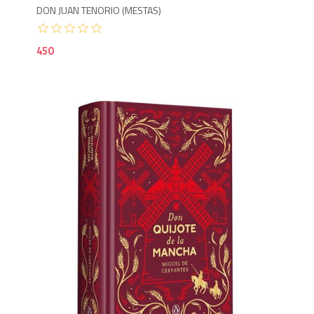
DON JUAN TENORIO (MESTAS)
450
1,3